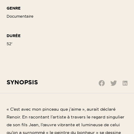
GENRE
Documentaire
DURÉE
52'
SYNOPSIS
Parta
Partager
Partager
sur
sur
sur
Linke
Twitter
Facebook
« C’est avec mon pinceau que j’aime », aurait déclaré
Renoir. En racontant l’artiste à travers le regard singulier
de son fils Jean, l’œuvre vibrante et lumineuse de celui
qu’on a surnommé « le peintre du bonheur » se dessine