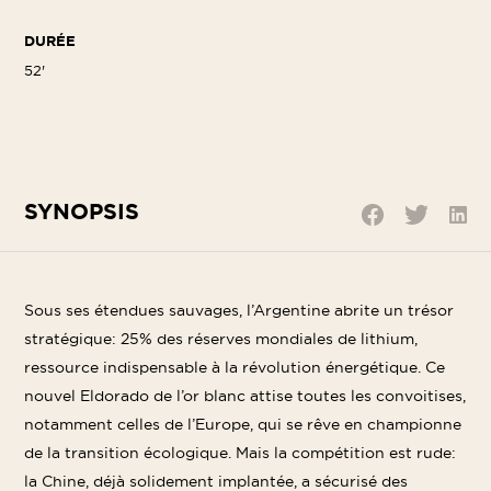
DURÉE
52'
SYNOPSIS
Parta
Partager
Partager
sur
sur
sur
Linke
Twitter
Facebook
Sous ses étendues sauvages, l’Argentine abrite un trésor
stratégique: 25% des réserves mondiales de lithium,
ressource indispensable à la révolution énergétique. Ce
nouvel Eldorado de l’or blanc attise toutes les convoitises,
notamment celles de l’Europe, qui se rêve en championne
de la transition écologique. Mais la compétition est rude:
la Chine, déjà solidement implantée, a sécurisé des