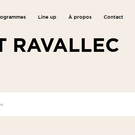
rogrammes
Line up
À propos
Contact
T RAVALLEC
es