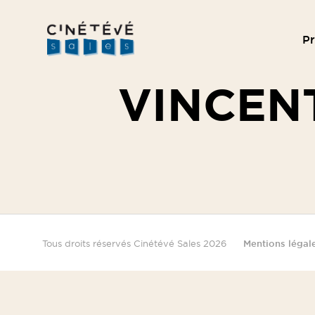
P
Cinétévé
Sales
VINCEN
Tous droits réservés Cinétévé Sales 2026
Mentions légal