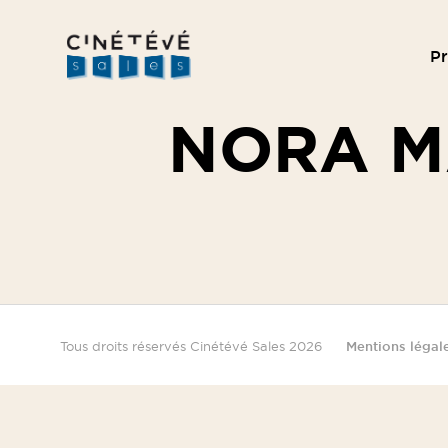
P
Cinétévé
Sales
NORA 
Tous droits réservés Cinétévé Sales 2026
Mentions légal