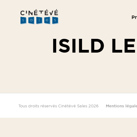
P
Cinétévé
Sales
ISILD L
Tous droits réservés Cinétévé Sales 2026
Mentions légal