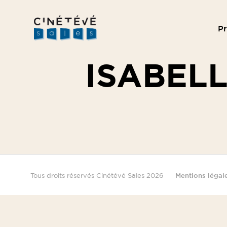
P
Cinétévé
Sales
ISABELL
Tous droits réservés Cinétévé Sales 2026
Mentions légal