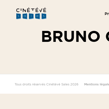
P
Cinétévé
Sales
BRUNO 
Tous droits réservés Cinétévé Sales 2026
Mentions légal